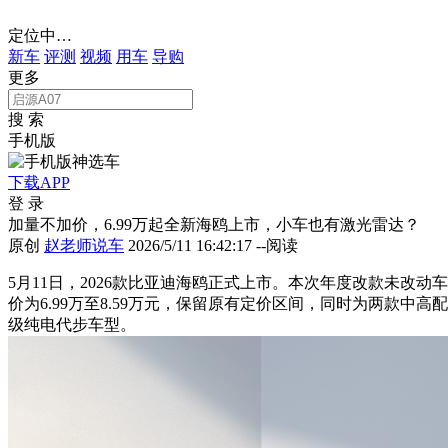
定位中…
新车
评测
视频
用车
导购
更多
搜 索
手机版
下载APP
登 录
加量不加价，6.99万起全新海鸥上市，小车也有激光雷达？
原创
赵老师说车
2026/5/11 16:42:17
--阅读
5月11日，2026款比亚迪海鸥正式上市。本次年度改款未
价为6.99万至8.59万元，保留原有定价区间，同时为两款中
级纯电代步车型。