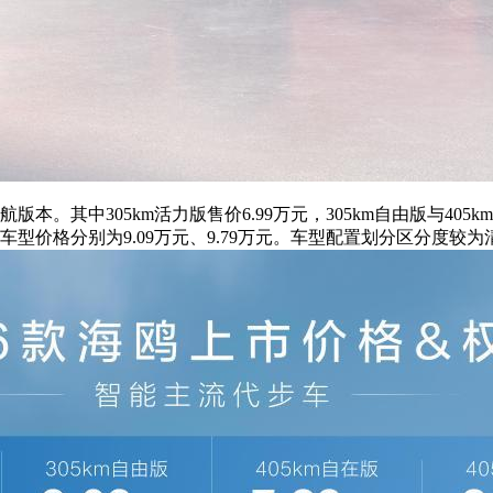
本。其中305km活力版售价6.99万元，305km自由版与405km
两款车型价格分别为9.09万元、9.79万元。车型配置划分区分度