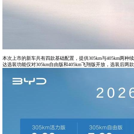
本次上市的新车共有四款基础配置，提供305km与405km两种续航版
达选装功能仅对305km自由版和405km飞翔版开放，选装后