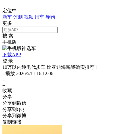
定位中…
新车
评测
视频
用车
导购
更多
搜 索
手机版
下载APP
登 录
10万以内纯电代步车 比亚迪海鸥我确实推荐！
--播放
2026/5/11 16:12:06
--
--
收藏
分享
分享到微信
分享到QQ
分享到微博
复制链接